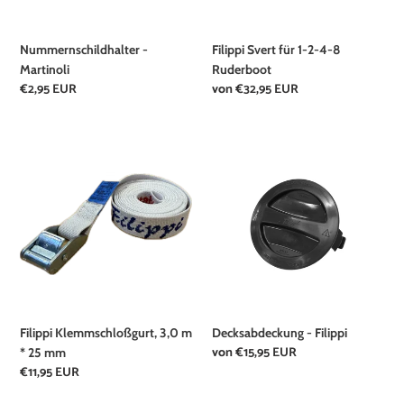
Ruderboot
:
Nummernschildhalter -
Filippi Svert für 1-2-4-8
Martinoli
Ruderboot
Normaler
€2,95 EUR
Normaler
von €32,95 EUR
Preis
Preis
Filippi
Decksabdeckung
Klemmschloßgurt,
-
3,0
Filippi
m
*
25
mm
Filippi Klemmschloßgurt, 3,0 m
Decksabdeckung - Filippi
Normaler
von €15,95 EUR
* 25 mm
Preis
Normaler
€11,95 EUR
Preis