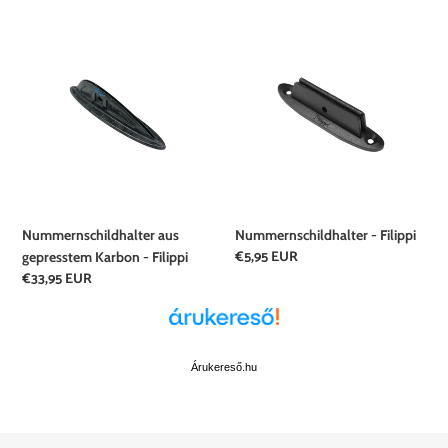
Nummernschildhalter
Nummernschildhalter
aus
-
gepresstem
Filippi
Karbon
-
Filippi
Nummernschildhalter aus
Nummernschildhalter - Filippi
Normaler
€5,95 EUR
gepresstem Karbon - Filippi
Preis
Normaler
€33,95 EUR
Preis
Árukereső.hu